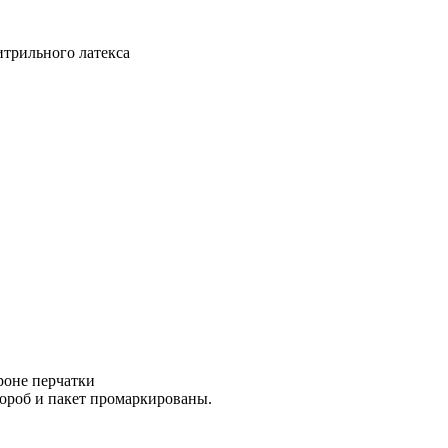
трильного латекса
роне перчатки
Короб и пакет промаркированы.