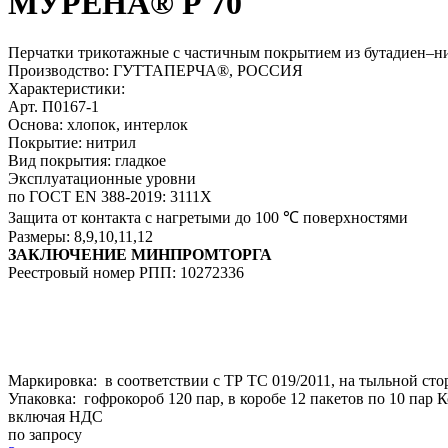
МУРЕНА® Р 70
Перчатки трикотажные с частичным покрытием из бутадиен–ни
Производство: ГУТТАПЕРЧА®, РОССИЯ
Характеристики:
Арт. П0167-1
Основа: хлопок, интерлок
Покрытие: нитрил
Вид покрытия: гладкое
Эксплуатационные уровни
по ГОСТ EN 388-2019: 3111Х
Защита от контакта с нагретыми до 100 ℃ поверхностями
Размеры: 8,9,10,11,12
ЗАКЛЮЧЕНИЕ МИНПРОМТОРГА
Реестровый номер РПП: 10272336
Маркировка: в соответствии с ТР ТС 019/2011, на тыльной сто
Упаковка: гофрокороб 120 пар, в коробе 12 пакетов по 10 пар 
включая НДС
по запросу