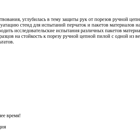
ования, углубилась в тему защиты рук от порезов ручной цепно
уатацию стенд для испытаний перчаток и пакетов материалов на 
одить исследовательские испытания различных пакетов матери
азцов на стойкость к порезу ручной цепной пилой с одной из 
ьтатов.
ее время!
ция