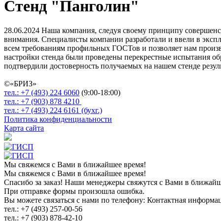
Стенд "Панголин"
28.06.2024
Наша компания, следуя своему принципу совершенств
внимания. Специалисты компании разработали и ввели в экспл
всем требованиям профильных ГОСТов и позволяет нам произв
настройки стенда были проведены перекрестные испытания обр
подтвердили достоверность получаемых на нашем стенде резул
©«
БРИЗ
»
тел.:
+7 (493)
224 6060
(9:00-18:00)
тел.:
+7 (903)
878 4210
тел.:
+7 (493)
224 6161 (бухг.)
Политика конфиденциальности
Карта сайта
Мы свяжемся с Вами в ближайшее время!
Мы свяжемся с Вами в ближайшее время!
Спасибо за заказ! Наши менеджеры свяжутся с Вами в ближайш
При отправке формы произошла ошибка.
Вы можете связаться с нами по телефону: Контактная информа
тел.: +7 (493) 257-00-56
тел.: +7 (903) 878-42-10