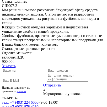
Сумка- шоппер
СШ007-2
Мы решили немного раскрасить "скучную" сферу средств
индивидуальной защиты. С этой целью мы разработали
коллекцию уникальных рисунков на футболки, шопперы и
кепки.
Каждый рисунок обладает харизмой и подчеркивает
уникальные свойства нашей продукции.
Удобные футболки, практичные сумки-шопперы и стильные
кепки станут прекрасными и неповторимыми подарками для
Ваших близких, коллег, клиентов.
Стандартные цветовые решения
Отделка манжеты:
включая НДС
900.00
i
Заказать
Отправить
Нажимая на кнопку, вы
x
принимаете
условия
Маркировка и упаковка:
©«
БРИЗ
»
тел.:
+7 (493)
224 6060
(9:00-18:00)
тел.:
+7 (903)
878 4210