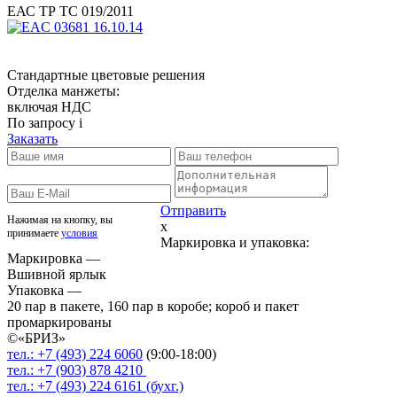
ЕАС ТР ТС 019/2011
Стандартные цветовые решения
Отделка манжеты:
включая НДС
По запросу
i
Заказать
Отправить
Нажимая на кнопку, вы
x
принимаете
условия
Маркировка и упаковка:
Маркировка —
Вшивной ярлык
Упаковка —
20 пар в пакете, 160 пар в коробе; короб и пакет
промаркированы
©«
БРИЗ
»
тел.:
+7 (493)
224 6060
(9:00-18:00)
тел.:
+7 (903)
878 4210
тел.:
+7 (493)
224 6161 (бухг.)