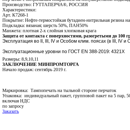
Производство: ГУТТАПЕРЧА®, РОССИЯ
Характеристики:
Арт. К7268-1
Покрытие: Нефте-термостойкая бутадиен-нитрильная резина на
Подкладка: вязаная; шерсть 50%, ПАН50%
Манжета: плотная 2-х слойная хлопковая крага
Защита от контакта с поверхностями, разогретыми до 100 г
Эксплуатация во II, III, IV и Особом клим. поясах (в III, IV
Эксплуатационные уровни по ГОСТ EN 388-2019: 4321Х
Размеры: 8,9,10,11
ЗАКЛЮЧЕНИЕ МИНПРОМТОРГА
Начало продаж: сентябрь 2019 г.
Маркировка: Тампопечать на тыльной стороне перчаток
Упаковка: индивидуальный пакет, групповой пакет на 5 пар, 50
включая НДС
по запросу
Заказать