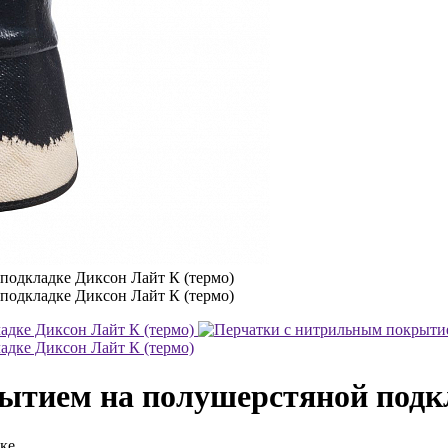
ытием на полушерстяной подкл
ке