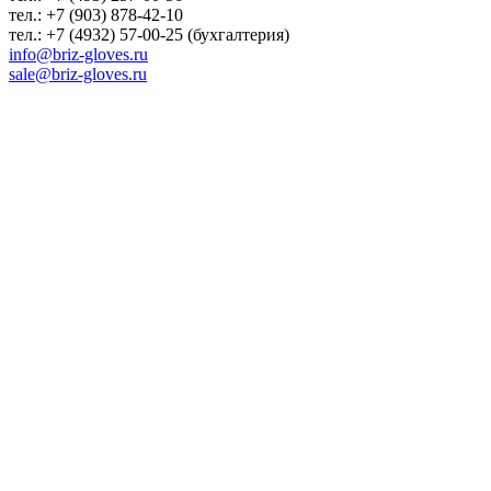
тел.: +7 (903) 878-42-10
тел.: +7 (4932) 57-00-25 (бухгалтерия)
info@briz-gloves.ru
sale@briz-gloves.ru