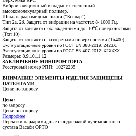
Верх: кожа КРС
Виброизоляционный вкладыш: вспененный
высокомолекулярный полимер.
Швы- параарамидные нитки ("Кевлар").
Тип 2а, 2б. Защита от вибрации на частотах 8- 1000 Гц.
Защита от контакта с охлажденными до -10
℃
поверхностями
(Тхп 10).
Защита от контакта с разогретыми поверхностями (Тп400).
Эксплуатационные уровни по ГОСТ EN 388-2019: 2423Х;
Эксплуатационные уровни по ГОСТ EN 407-2012: Х2ХХХХ.
Размеры: 8,9,10,11,12
ЗАКЛЮЧЕНИЕ МИНПРОМТОРГА
Реестровый номер РПП: 10272235
ВНИМАНИЕ! ЭЛЕМЕНТЫ ИЗДЕЛИЯ ЗАЩИЩЕНЫ
ПАТЕНТАМИ
Цена: по запросу
Цена:
по запросу
Цена: по запросу
Подробнее
Перчатки парааримидные с поддержкой лучезапястного
сустава Васаби ОРТО