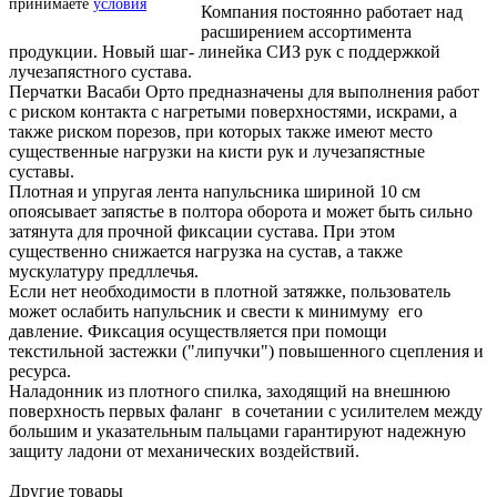
принимаете
условия
Компания постоянно работает над
расширением ассортимента
продукции. Новый шаг- линейка СИЗ рук с поддержкой
лучезапястного сустава.
Перчатки Васаби Орто предназначены для выполнения работ
с риском контакта с нагретыми поверхностями, искрами, а
также риском порезов, при которых также имеют место
существенные нагрузки на кисти рук и лучезапястные
суставы.
Плотная и упругая лента напульсника шириной 10 см
опоясывает запястье в полтора оборота и может быть сильно
затянута для прочной фиксации сустава. При этом
существенно снижается нагрузка на сустав, а также
мускулатуру предллечья.
Если нет необходимости в плотной затяжке, пользователь
может ослабить напульсник и свести к минимуму его
давление. Фиксация осуществляется при помощи
текстильной застежки ("липучки") повышенного сцепления и
ресурса.
Наладонник из плотного спилка, заходящий на внешнюю
поверхность первых фаланг в сочетании с усилителем между
большим и указательным пальцами гарантируют надежную
защиту ладони от механических воздействий.
Другие товары