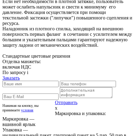
Если нет необходимости в плотной затяжке, пользователь
может ослабить напульсник и свести к минимуму его
давление. Фиксация осуществляется при помощи
текстильной застежки ("липучки") повышенного сцепления и
ресурса.
Наладонник из плотного спилка, заходящий на внешнюю
поверхность первых фаланг в сочетании с усилителем между
большим и указательным пальцами гарантируют надежную
защиту ладони от механических воздействий.
Стандартные цветовые решения
Отделка манжеты:
включая НДС
По запросу
i
Заказать
Отправить
Нажимая на кнопку, вы
x
принимаете
условия
Маркировка и упаковка:
Маркировка —
вшивной ярлык
Упаковка —
индивидуальный пакет, групповой пакет на 5 пар, 50 пар в